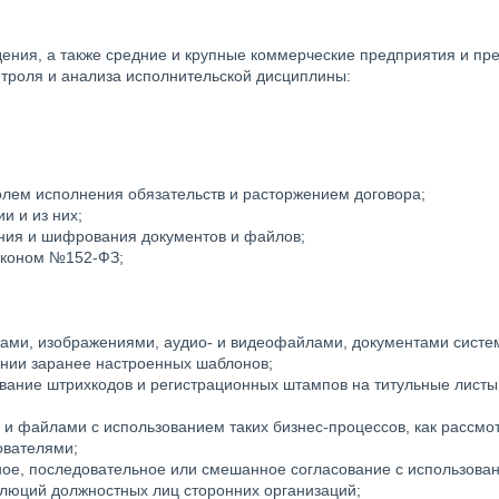
ния, а также средние и крупные коммерческие предприятия и пре
нтроля и анализа исполнительской дисциплины:
ролем исполнения обязательств и расторжением договора;
и и из них;
ния и шифрования документов и файлов;
аконом №152-ФЗ;
ами, изображениями, аудио- и видеофайлами, документами систем 
ании заранее настроенных шаблонов;
вание штрихкодов и регистрационных штампов на титульные листы
и файлами с использованием таких бизнес-процессов, как рассмот
ователями;
ое, последовательное или смешанное согласование с использова
олюций должностных лиц сторонних организаций;