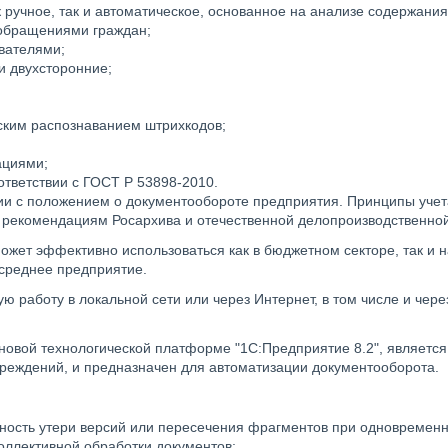
ручное, так и автоматическое, основанное на анализе содержания
 обращениями граждан;
вателями;
и двухсторонние;
еским распознаванием штрихкодов;
ациями;
тветствии с ГОСТ Р 53898-2010.
твии с положением о документообороте предприятия. Принципы уче
, рекомендациям Росархива и отечественной делопроизводственной
ожет эффективно использоваться как в бюджетном секторе, так и 
 среднее предприятие.
 работу в локальной сети или через Интернет, в том числе и чере
новой технологической платформе "1С:Предприятие 8.2", является
чреждений, и предназначен для автоматизации документооборота.
жность утери версий или пересечения фрагментов при одновременн
оллективной обработки документов;