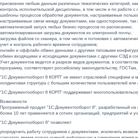
присвоение любым данным различных тематических категорий, как 
контроль исполнительской дисциплины, в том числе и по работе с
шаблоны процессов обработки документов, настраиваемые пользо
настраиваемые связи между документами, как односторонние, так 
автоматический запуск любых бизнес-процессов по расписанию;
автоматизированная загрузка документов из электронной почты;
загрузка файлов со сканера, в том числе и потоковая с автоматич
учет и контроль рабочего времени сотрудников;
онлайн и оффлайн обмен данными с другими типовыми конфигур
обмен входящими и исходящими документами с другими СЭД в соо
Учет документов ведется в разрезе видов документов, в соответс
программу, соответствуют российскому законодательству, ГОСТам
"1С:Документооборот 8 КОРП" не имеет отраслевой специфики и м
холдинговая структура с большим количеством пользователей или
"1С:Документооборот 8 КОРП" поддерживает многопользовательскую
Возможности
Программный продукт "1С:Документооборот 8", разработанный на 
более 10 лет применяется в сотнях организаций, предприятий и у
"1С:Документооборот 8" позволяет:
упорядочить работу сотрудников с документами, исключить возмо
сократить время поиска нужной информации и суммарное время к