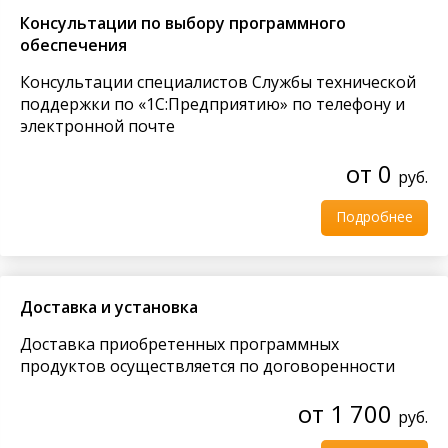
Контроль состава цикловых-методических
Консультации по выбору программного
комиссий.
Лицензия на сервер
61 100
руб.
обеспечения
Контроль планирования и проведения
мероприятий.
Консультации специалистов Службы технической
Лицензия на сервер (x86-64)
104 700
руб.
поддержки по «1С:Предприятию» по телефону и
электронной почте
Клиентская лицензия
от 0
руб.
1 рабочее место
7 700
руб.
Подробнее
5 рабочих мест
26 200
руб.
10 рабочих мест
50 200
руб.
Доставка и установка
Доставка приобретенных программных
20 рабочих мест
94 400
руб.
продуктов осуществляется по договоренности
50 рабочих мест
226 600
руб.
от 1 700
руб.