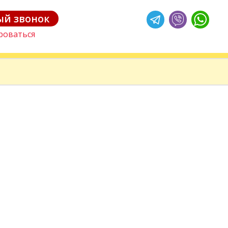
Обычная версия
ый звонок
роваться