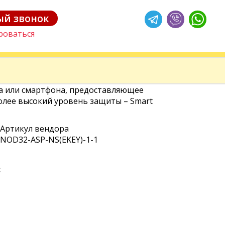
Обычная версия
ый звонок
роваться
а или смартфона, предоставляющее
олее высокий уровень защиты – Smart
Артикул вендора
NOD32-ASP-NS(EKEY)-1-1
c