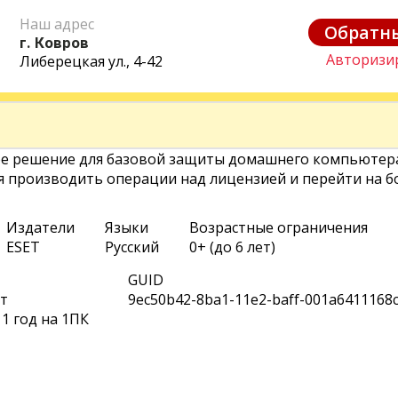
Наш адрес
Обратн
г. Ковров
Авторизи
Либерецкая ул., 4-42
ое решение для базовой защиты домашнего компьютер
 производить операции над лицензией и перейти на б
Издатели
Языки
Возрастные ограничения
ESET
Русский
0+ (до 6 лет)
GUID
т
9ec50b42-8ba1-11e2-baff-001a6411168
1 год на 1ПК