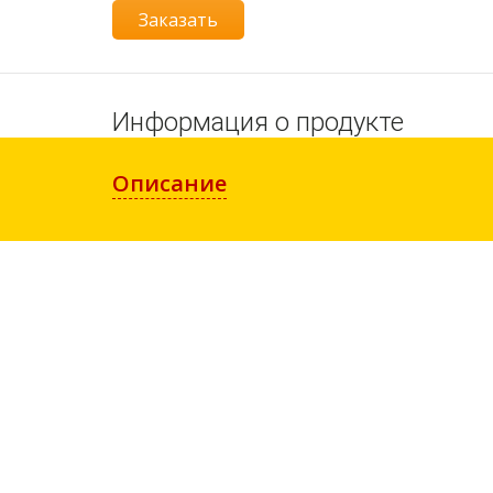
Заказать
Информация о продукте
Описание
http://www.esetnod32.ru/download/home/
ESET NOD32 Start Pack
– простое и надежн
пользователю возможность в любое время
Security
ВОЗМОЖНОСТИ:
Базовый комплект безопасности компью
Защищенная работа в сети интернет
Защита от мошенников
Конструктор лицензий «Собери свою з
Уникальная система мультилицензирования