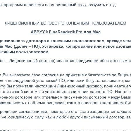
 программ перевести на иностранный язык, озвучить и т. д.
ЛИЦЕНЗИОННЫЙ ДОГОВОР С КОНЕЧНЫМ ПОЛЬЗОВАТЕЛЕМ
ABBYY® FineReader® Pro для Mac
ензионного договора с конечным пользователем, прежде чем
ля Mac
(далее – ПО). Установка, копирование или использова
нечным пользователем.
ее – Лицензионный договор) является юридически обязательным 
да Вы выражаете свое согласие на принятие обязательств по Лице
» и последующей установкой ПО, или если Вы устанавливаете, ко
что Вы прочитали настоящий Лицензионный договор, понимаете его
его из своей системы и уничтожьте свои копии данного ПО. Настоя
зионном договоре или отдельном письменном договоре между Вам
кже зависеть от объема лицензии, как это описано в настоящем Л
одными соглашениями, некоторые его части защищаются также зак
ю же юридическую силу, как и любой другой письменный договор, 