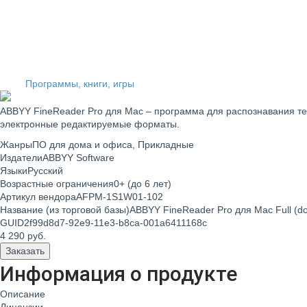
Программы, книги, игры
ABBYY FineReader Pro для Mac
– программа для распознавания те
электронные редактируемые форматы.
Жанры
ПО для дома и офиса, Прикладные
Издатели
ABBYY Software
Языки
Русский
Возрастные ограничения
0+ (до 6 лет)
Артикул вендора
AFPM-1S1W01-102
Название (из торговой базы)
ABBYY FineReader Pro для Mac Full (d
GUID
2f99d8d7-92e9-11e3-b8ca-001a6411168c
4 290
руб.
Заказать
Информация о продукте
Описание