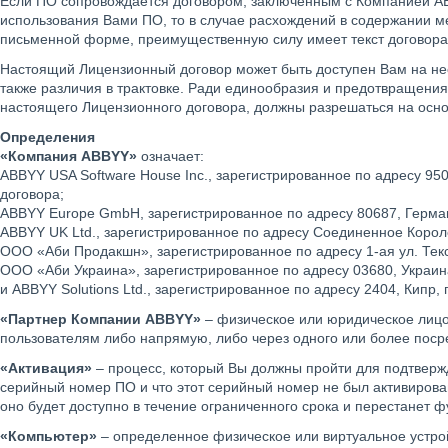
Если ПО сопровождается договором, заключенным с Компанией AB
использования Вами ПО, то в случае расхождений в содержании ме
письменной форме, преимущественную силу имеет текст договора 
Настоящий Лицензионный договор может быть доступен Вам на неск
также различия в трактовке. Ради единообразия и предотвращени
настоящего Лицензионного договора, должны разрешаться на осно
Определения
«Компания ABBYY»
означает:
ABBYY USA Software House Inc., зарегистрированное по адресу 95
договора;
ABBYY Europe GmbH, зарегистрированное по адресу 80687, Германи
ABBYY UK Ltd., зарегистрированное по адресу Соединенное Королев
ООО «Аби Продакшн», зарегистрированное по адресу 1-ая ул. Текст
ООО «Аби Украина», зарегистрированное по адресу 03680, Украина, 
и ABBYY Solutions Ltd., зарегистрированное по адресу 2404, Кипр, 
«Партнер Компании ABBYY»
– физическое или юридическое лиц
пользователям либо напрямую, либо через одного или более поср
«Активация»
– процесс, который Вы должны пройти для подтверж
серийный номер ПО и что этот серийный номер не был активиров
оно будет доступно в течение ограниченного срока и перестанет ф
«Компьютер»
– определенное физическое или виртуальное устро