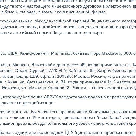
BYY или Партнером Компании ABBYY в бумажном виде, в том числе
жду текстом настоящего Лицензионного договора в электронном ви
в бумажном виде, в том числе в письменной форме.
ольких языках. Между английской версией Лицензионного договора
я двусмысленности, английская версия Лицензионного договора бу
вании английской версии Лицензионного договора.
035, США, Калифорния, г. Милпитас, бульвар Норс МакКарти, 880, 
я, г. Мюнхен, Эльзенхаймер штрассе, 49, когда применяется п. 1
ство, Эгхем, Суррей TW20 9EY, Хай-стрит, 65, Хитроу бизнес-цент
ильщиков, д. 12/9, офис 2, 109390, Москва, Россия, когда примен
г. Киев, ул. Дегтяревская, д. 31, когда применяется 14.5 настоящ
г. Никосия, ул. Михаила Караоли, 2, Эгкоми, – во всех остальных сл
о, которому Компания ABBYY предоставила право на перепродажу
едника или дистрибьютора.
дения того, что Вы являетесь правомочным Конечным пользовател
ан на количестве Компьютеров, превышающем объем Вашей Лицензи
ункционировать без дополнительного уведомления, когда такой срок
йство с одним или более ядром ЦПУ (центрального процессорного