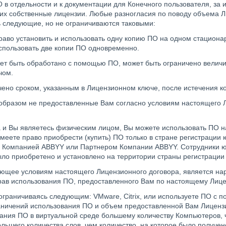
О в отдельности и к документации для Конечного пользователя, за
их собственные лицензии. Любые разногласия по поводу объема Л
 следующие, но не ограничиваются таковыми:
аво установить и использовать одну копию ПО на одном стациона
использовать две копии ПО одновременно.
ет быть обработано с помощью ПО, может быть ограничено величи
чом.
ено сроком, указанным в Лицензионном ключе, после истечения ко
 образом не предоставленные Вам согласно условиям настоящего 
а и Вы являетесь физическим лицом, Вы можете использовать ПО н
еете право приобрести (купить) ПО только в стране регистрации 
и Компанией ABBYY или Партнером Компании ABBYY. Сотрудники ю
было приобретено и установлено на территории страны регистраци
вующее условиям настоящего Лицензионного договора, является н
рав использования ПО, предоставленного Вам по настоящему Лице
 ограничиваясь следующим: VMware, Citrix, или используете ПО с п
раничений использования ПО и объем предоставленной Вам Лиценз
ания ПО в виртуальной среде большему количеству Компьютеров, 
льшего количества слов, чем количество, на которое было получе