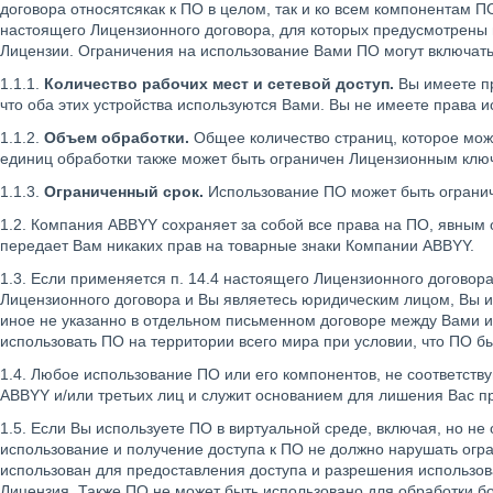
договора относятсякак к ПО в целом, так и ко всем компонентам П
настоящего Лицензионного договора, для которых предусмотрены 
Лицензии. Ограничения на использование Вами ПО могут включать
1.1.1.
Количество рабочих мест и сетевой доступ.
Вы имеете пр
что оба этих устройства используются Вами. Вы не имеете права 
1.1.2.
Объем обработки.
Общее количество страниц, которое мож
единиц обработки также может быть ограничен Лицензионным клю
1.1.3.
Ограниченный срок.
Использование ПО может быть огранич
1.2. Компания ABBYY сохраняет за собой все права на ПО, явным
передает Вам никаких прав на товарные знаки Компании ABBYY.
1.3. Если применяется п. 14.4 настоящего Лицензионного договор
Лицензионного договора и Вы являетесь юридическим лицом, Вы им
иное не указанно в отдельном письменном договоре между Вами 
использовать ПО на территории всего мира при условии, что ПО 
1.4. Любое использование ПО или его компонентов, не соответст
ABBYY и/или третьих лиц и служит основанием для лишения Вас п
1.5. Если Вы используете ПО в виртуальной среде, включая, но не
использование и получение доступа к ПО не должно нарушать ог
использован для предоставления доступа и разрешения использов
Лицензия. Также ПО не может быть использовано для обработки бо