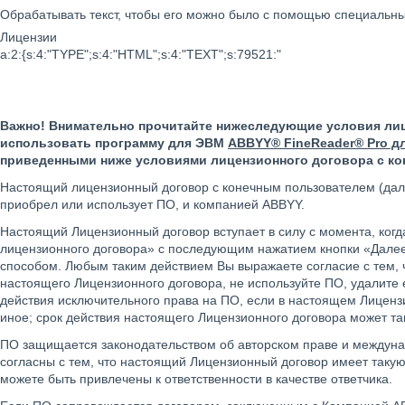
Обрабатывать текст, чтобы его можно было с помощью специальных
Лицензии
a:2:{s:4:"TYPE";s:4:"HTML";s:4:"TEXT";s:79521:"
Важно! Внимательно прочитайте нижеследующие условия лиц
использовать программу для ЭВМ
ABBYY® FineReader® Pro д
приведенными ниже условиями лицензионного договора с ко
Настоящий лицензионный договор с конечным пользователем (дал
приобрел или использует ПО, и компанией ABBYY.
Настоящий Лицензионный договор вступает в силу с момента, ког
лицензионного договора» с последующим нажатием кнопки «Далее
способом. Любым таким действием Вы выражаете согласие с тем, 
настоящего Лицензионного договора, не используйте ПО, удалите 
действия исключительного права на ПО, если в настоящем Лицен
иное; срок действия настоящего Лицензионного договора может та
ПО защищается законодательством об авторском праве и междунар
согласны с тем, что настоящий Лицензионный договор имеет таку
можете быть привлечены к ответственности в качестве ответчика.