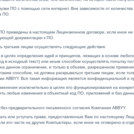
грузки ПО с помощью сети интернет. Вне зависимости от количеств
а ПО.
 ПО приведены в настоящем Лицензионном договоре, если иное не
ующей документации к ПО.
ать третьим лицам осуществлять следующие действия:
О в целях определения идей и принципов, лежащих в основе любог
од в исходный текст) или иным способом осуществлять попытку по
на данное ограничение, и только в объеме, разрешенном примен
аким способом, не должна раскрываться третьим лицам, если тол
ии ABBYY. Вся такая информация является конфиденциальной и 
изменения исключительно в целях его функционирования на конкрет
ить любые изменения в объектный код ПО, приложений и баз данн
 без предварительного письменного согласия Компании ABBYY.
авать или уступать права, предоставленные Вам по настоящему Лиц
или его части на другие Компьютеры, если иное не оговорено в о