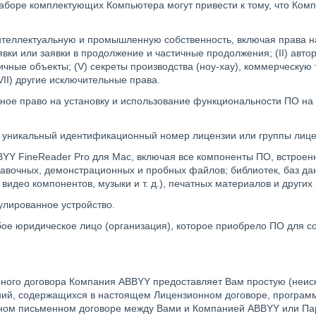
боре комплектующих Компьютера могут привести к тому, что Комп
нтеллектуальную и промышленную собственность, включая права на 
вки или заявки в продолжение и частичные продолжения; (II) автор
ичные объекты; (V) секреты производства (ноу-хау), коммерческу
II) другие исключительные права.
е право на установку и использование функциональности ПО на у
 уникальный идентификационный номер лицензии или группы лице
FineReader Pro для Mac, включая все компоненты ПО, встроенны
правочных, демонстрационных и пробных файлов; библиотек, баз д
идео компонентов, музыки и т. д.), печатных материалов и других
улированное устройство.
ое юридическое лицо (организация), которое приобрело ПО для со
нного договора Компания ABBYY предоставляет Вам простую (неис
ний, содержащихся в настоящем Лицензионном договоре, програм
ьном письменном договоре между Вами и Компанией ABBYY или Па