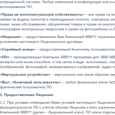
операционной системы. Любые изменения в конфигурации или в на
использования ПО.
«Права на интеллектуальную собственность»
– все права на и
заявки на выдачу патентов и переизданные патенты, повторные зая
знаки, знаки обслуживания, оформление товара и права на аналог
топографии интегральных микросхем и права на фотошаблоны и (V
«Лицензия»
– предоставляемое Вам Компанией ABBYY ограниченно
условиями настоящего Лицензионного договора.
«Серийный номер»
– предоставляемый Конечному пользователю
«ПО»
– принадлежащая Компании ABBYY программа для ЭВМ ABBYY 
интернет или иным способом, в том числе в виде: исполнимых, с
(изображений, фотографий, анимированных изображений, аудио и в
«Виртуальное устройство»
– виртуальное или иным образом эм
«Вы», «Конечный пользователь»
– любое физическое и/или люб
фактический пользователь ПО.
1. Предоставление Лицензии
1.1. При условии соблюдения Вами условий настоящего Лицензио
функциональности ПО с учетом объема Лицензии и всех ограниче
Компанией ABBYY (далее – Лицензионный ключ), ПО и/или отдел