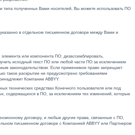
а и типа полученных Вами носителей, Вы можете использовать ПО
 указанно в отдельном письменном договоре между Вами и
о элемента или компонента ПО; дизассемблировать,
лучить исходный текст ПО или любой части ПО за исключением
имым законодательством. Если применимое право запрещает
ько такое раскрытие не предусмотрено требованиями
принадлежит Компании ABBYY.
ных технических средствах Конечного пользователя или под
ых, содержащихся в ПО, за исключением тех изменений, которые
ензионному договору, и любые другие права, связанные с ПО,
тдельном письменном договоре с Компанией ABBYY или Партнером