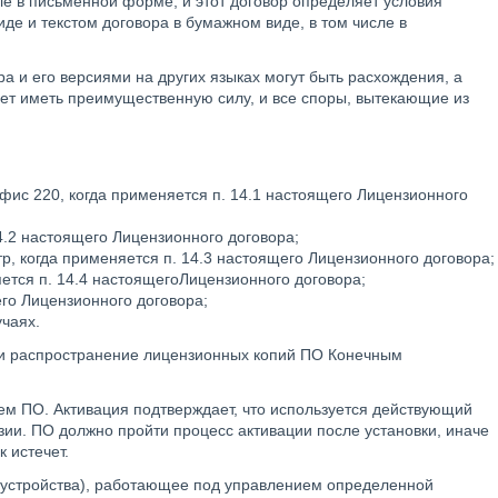
 в письменной форме, и этот договор определяет условия
де и текстом договора в бумажном виде, в том числе в
 и его версиями на других языках могут быть расхождения, а
дет иметь преимущественную силу, и все споры, вытекающие из
офис 220, когда применяется п. 14.1 настоящего Лицензионного
4.2 настоящего Лицензионного договора;
р, когда применяется п. 14.3 настоящего Лицензионного договора;
яется п. 14.4 настоящегоЛицензионного договора;
его Лицензионного договора;
учаях.
 и распространение лицензионных копий ПО Конечным
ем ПО. Активация подтверждает, что используется действующий
и. ПО должно пройти процесс активации после установки, иначе
 истечет.
 устройства), работающее под управлением определенной