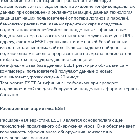
Технология ESET Антифишинг распознает и блокирует
фишинговые сайты, нацеленные на хищение конфиденциальных
данных при совершении онлайн-транзакций. Данная технология
защищает наших пользователей от потери логинов и паролей,
банковских реквизитов, данных кредитных карт в следствие
подмены надежных вебсайтов на поддельные – фишинговые.
Когда компьютер пользователя пытается получить доступ к URL-
адресу, системы ESET сравнивают его с нашей базой данных
известных фишинговых сайтов. Если совпадение найдено, то
подключение мгновенно прерывается и на экране пользователя
отображается предупреждающее сообщение.
Антифишинговая база данных ESET регулярно обновляется –
компьютеры пользователей получают данные о новых
фишинговых угрозах каждые 20 минут!
Технология ESET Антифишинг необходима при проверке
подлинности сайтов для обнаружения поддельных форм интернет-
банкинга.
Расширенная эвристика ESET
Расширенная эвристика ESET является основополагающей
технологией проактивного обнаружения угроз. Она обеспечивает
возможность эффективного обнаружения неизвестных
вредоносных программ.