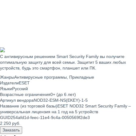
С антивирусным решением
Smart Security Family
вы получите
оптимальную защиту для всей семьи. Защитит 5 ваших любых
устройств, будь это смартфон, планшет или ПК.
Жанры
Антивирусные программы, Прикладные
Издатели
ESET
Языки
Русский
Возрастные ограничения
0+ (до 6 лет)
Артикул вендора
NOD32-ESM-NS(EKEY)-1-5
Название (из торговой базы)
ESET NOD32 Smart Security Family –
универсальная лицензия на 1 год на 5 устройств
GUID
254afd1d-feec-11e4-9c4a-0050569f2de3
2 250
руб.
Заказать