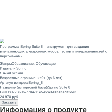
Программа iSpring Suite 8
– инструмент для создания
впечатляющих электронных курсов, тестов и интерактивностей с
персонажами.
Жанры
Образование, Обучающие
Издатели
iSpring
Языки
Русский
Возрастные ограничения
0+ (до 6 лет)
Артикул вендора
iSpring_8
Название (из торговой базы)
iSpring Suite 8
GUID
8077360b-7704-11e5-8ca3-0050569f2de3
24 970
руб.
Заказать
Информация о продукте