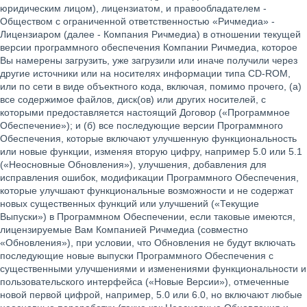
юридическим лицом), лицензиатом, и правообладателем -
Обществом с ограниченной ответственностью «Ричмедиа» -
Лицензиаром (далее - Компания Ричмедиа) в отношении текущей
версии программного обеспечения Компании Ричмедиа, которое
Вы намерены загрузить, уже загрузили или иначе получили через
другие источники или на носителях информации типа CD-ROM,
или по сети в виде объектного кода, включая, помимо прочего, (а)
все содержимое файлов, диск(ов) или других носителей, с
которыми предоставляется настоящий Договор («Программное
Обеспечение»); и (б) все последующие версии Программного
Обеспечения, которые включают улучшенную функциональность
или новые функции, изменяя вторую цифру, например 5.0 или 5.1
(«Неосновные Обновления»), улучшения, добавления для
исправления ошибок, модификации Программного Обеспечения,
которые улучшают функциональные возможности и не содержат
новых существенных функций или улучшений («Текущие
Выпуски») в Программном Обеспечении, если таковые имеются,
лицензируемые Вам Компанией Ричмедиа (совместно
«Обновления»), при условии, что Обновления не будут включать
последующие новые выпуски Программного Обеспечения с
существенными улучшениями и изменениями функциональности и
пользовательского интерфейса («Новые Версии»), отмеченные
новой первой цифрой, например, 5.0 или 6.0, но включают любые