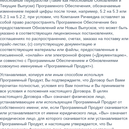
неосновные переработки (такие как Неосновные Обновления и
Текущие Выпуски) Программного Обеспечения, обозначаемые
изменением первой цифры после точки, например, 5.2 на 5.3 или
5.2.1 на 5.2.2, при условии, что Компания Ричмедиа оставляет за
собой право распространять Программное Обеспечение без
предоставления Обновлений или Новых Выпусков, что может быть
указано в соответствующих лицензионных постановлениях,
соглашениях по распространению, счетах, заказах на поставку или
прайс-листах; (с) сопутствующую документацию и
соответствующие материалы или файлы, предоставленные в
письменной, «онлайн» или электронной форме («Документацию»,
и совместно с Программным Обеспечением и Обновлениями
совокупно именуемые «Программный Продукт»).
Устанавливая, копируя или иным способом используя
Программный Продукт, Вы подтверждаете, что Договор был Вами
прочитан полностью, условия его Вам понятны и Вы принимаете
все условия и положения настоящего Договора. В целях
настоящего Договора «Вы» означает физическое лицо,
устанавливающее или использующее Программный Продукт от
собственного имени; или, если Программный Продукт скачивается
или устанавливается от имени юридического лица, «Вы» означает
юридическое лицо, для которого скачивается или устанавливается
Программный Продукт, и настоящим утверждается, что Вы