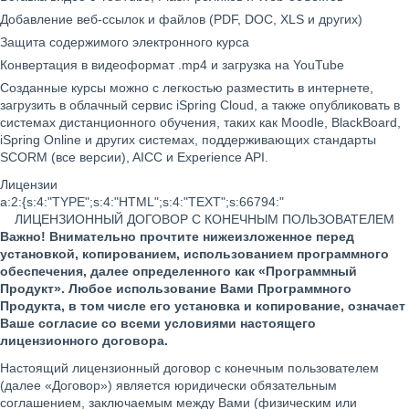
Добавление веб-ссылок и файлов (PDF, DOC, XLS и других)
Защита содержимого электронного курса
Конвертация в видеоформат .mp4 и загрузка на YouTube
Созданные курсы можно с легкостью разместить в интернете,
загрузить в облачный сервис iSpring Cloud, а также опубликовать в
системах дистанционного обучения, таких как Moodle, BlackBoard,
iSpring Online и других системах, поддерживающих стандарты
SCORM (все версии), AICC и Experience API.
Лицензии
a:2:{s:4:"TYPE";s:4:"HTML";s:4:"TEXT";s:66794:"
ЛИЦЕНЗИОННЫЙ ДОГОВОР С КОНЕЧНЫМ ПОЛЬЗОВАТЕЛЕМ
Важно! Внимательно прочтите нижеизложенное перед
установкой, копированием, использованием программного
обеспечения, далее определенного как «Программный
Продукт». Любое использование Вами Программного
Продукта, в том числе его установка и копирование, означает
Ваше согласие со всеми условиями настоящего
лицензионного договора.
Настоящий лицензионный договор с конечным пользователем
(далее «Договор») является юридически обязательным
соглашением, заключаемым между Вами (физическим или