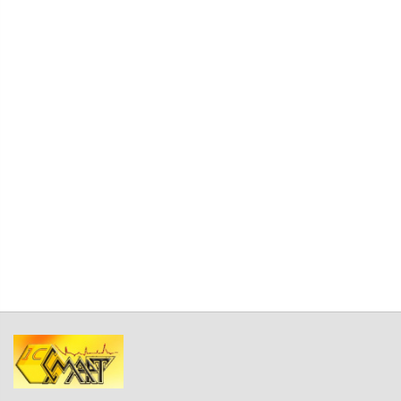
1.3.
Компьютер
- оборудование, для работы на котором
предназначено ПО, на которое устанавливается ПО, и/
или на котором используется ПО.
1.4.
Личный Кабинет
- сервис, предоставляемый веб-
порталом Правообладателя, используемый для
управления установленным ПО, а так же для хранения
информации получаемой от ПО, описанной в разделе 4.
1.5.
Пользователь
(Вы) - физическое лицо, которое
устанавливает или использует ПО от своего лица или
правомерно владеет копией ПО. Если ПО было
загружено или приобретено от имени юридического
лица, то под термином Пользователь (Вы) далее
подразумевается юридическое лицо, для которого ПО
было загружено или приобретено и которое поручило
отдельному физическому лицу принять данное
соглашение от своего лица.
1.6.
Партнеры
- организации, осуществляющие
распространение ПО на основании договора с
Правообладателем.
1.7.
Обновление(-я)
- все улучшения, исправления,