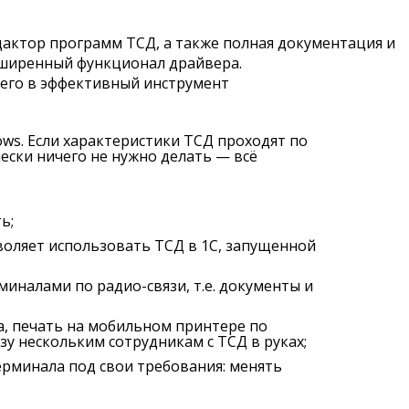
дактор программ ТСД, а также полная документация и
сширенный функционал драйвера.
 его в эффективный инструмент
ws. Если характеристики ТСД проходят по
ески ничего не нужно делать — всё
ь;
воляет использовать ТСД в 1С, запущенной
миналами по радио-связи, т.е. документы и
а, печать на мобильном принтере по
у нескольким сотрудникам с ТСД в руках;
ерминала под свои требования: менять