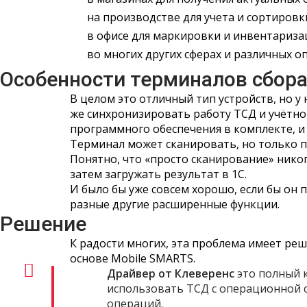
на производстве для учета и сортиров
в офисе для маркировки и инвентариза
во многих других сферах и различных о
Особенности терминалов сбор
В целом это отличный тип устройств, но у
же синхронизировать работу ТСД и учётной
программного обеспечения в комплекте, и к
Терминал может сканировать, но только п
Понятно, что «просто сканирование» нико
затем загружать результат в 1С.
И было бы уже совсем хорошо, если бы он
разные другие расширенные функции.
Решение
К радости многих, эта проблема имеет реш
основе Mobile SMARTS.
Драйвер от Клеверенс
это полный 
использовать ТСД с операционной 
операций.