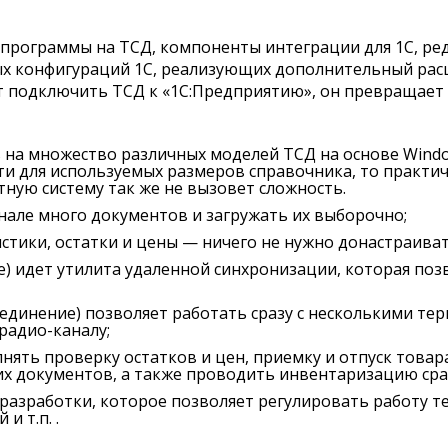
 программы на ТСД, компоненты интеграции для 1С, ре
ных конфигураций 1С, реализующих дополнительный ра
т подключить ТСД к «1С:Предприятию», он превращает
 на множество различных моделей ТСД на основе Windo
и для используемых размеров справочника, то практич
тную систему так же не вызовет сложность.
нале много документов и загружать их выборочно;
стики, остатки и цены — ничего не нужно донастраиват
е) идет утилита удаленной синхронизации, которая поз
оединение) позволяет работать сразу с несколькими тер
радио-каналу;
нять проверку остатков и цен, приемку и отпуск товар
их документов, а также проводить инвентаризацию сраз
 разработки, которое позволяет регулировать работу т
и т.п. .