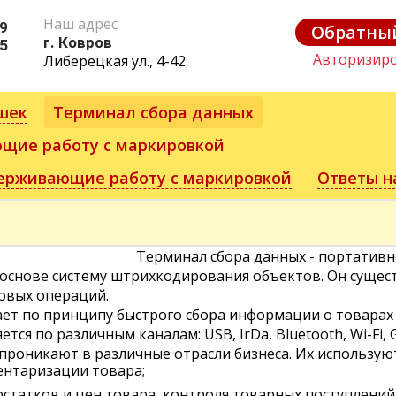
Наш адрес
89
Обратный
г. Ковров
75
Авторизиро
Либерецкая ул., 4-42
шек
Терминал сбора данных
щие работу с маркировкой
ерживающие работу с маркировкой
Ответы н
Терминал сбора данных - портативн
основе систему штрихкодирования объектов. Он сущест
овых операций.
т по принципу быстрого сбора информации о товарах 
ся по различным каналам: USB, IrDa, Bluetooth, Wi-Fi, 
проникают в различные отрасли бизнеса. Их использую
вентаризации товара;
остатков и цен товара, контроля товарных поступлений 