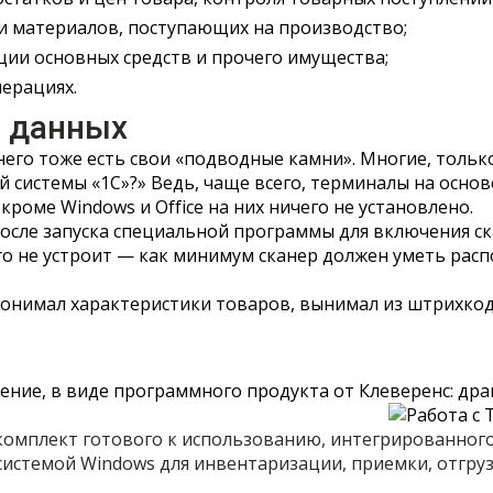
ки материалов, поступающих на производство;
ции основных средств и прочего имущества;
перациях.
а данных
 него тоже есть свои «подводные камни». Многие, тольк
 системы «1С»?» Ведь, чаще всего, терминалы на основ
роме Windows и Office на них ничего не установлено.
осле запуска специальной программы для включения ск
го не устроит — как минимум сканер должен уметь расп
 понимал характеристики товаров, вынимал из штрихкод
ение, в виде программного продукта от Клеверенс: дра
комплект готового к использованию, интегрированного
системой Windows для инвентаризации, приемки, отгру