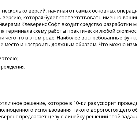
т несколько версий, начиная от самых основных опера
 версию, которая будет соответствовать именно вашим 
айверами Клеверенс Софт входит средство разработки 
ля терминала схему работы практически любой сложнос
и чего-то в этом роде. Наиболее востребованные функ
ое место и настроить должным образом. Что можно изм
вателю;
преждения;
отличное решение, которое в 10-ки раз ускорит прове
олноценного использования такого дорогостоящего о
веренс предлагает целую линейку решений этой задачи