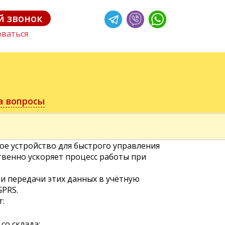
Обычная версия
 звонок
ваться
а вопросы
ое устройство для быстрого управления
венно ускоряет процесс работы при
и передачи этих данных в учётную
GPRS.
т:
со склада;